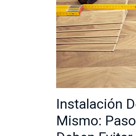
y
errores
comunes
que
se
deben
evitar
Instalación D
Mismo: Paso