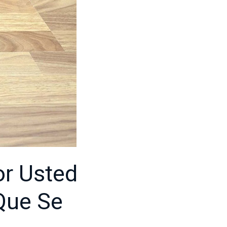
or Usted
Que Se