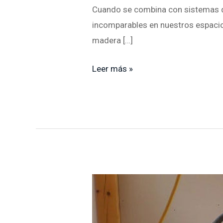
Cuando se combina con sistemas de
incomparables en nuestros espacios
madera […]
Leer más »
Pisos
madera
ingeniería