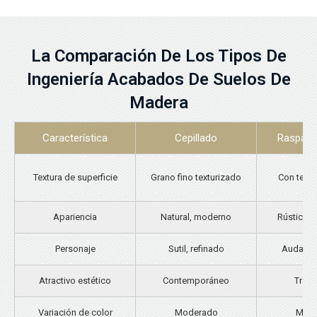
La Comparación De Los Tipos De
Ingeniería
Acabados De Suelos De
Madera
Característica
Cepillado
Raspado
Textura de superficie
Grano fino texturizado
Con textur
Apariencia
Natural, moderno
Rústico, 
Personaje
Sutil, refinado
Audaz, r
Atractivo estético
Contemporáneo
Tradi
Variación de color
Moderado
Mode