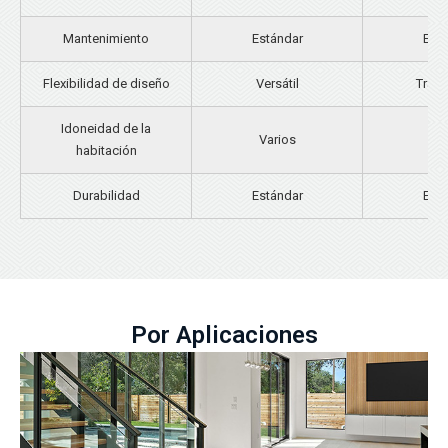
Mantenimiento
Estándar
Está
Flexibilidad de diseño
Versátil
Tradi
Idoneidad de la
Varios
Var
habitación
Durabilidad
Estándar
Está
Por Aplicaciones