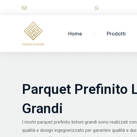
Vai
sales@majorwooden.com
+86 1518974712
al
contenuto
Home
Prodotti
Parquet Prefinito 
Grandi
I nostri parquet prefinito listoni grandi sono realizzati con
qualità e design ingegnerizzato per garantire qualità e du