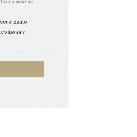
ffriamo soluzioni
rsonalizzato
nstallazione