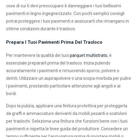
cose di cui ti devi preoccupare è danneggiare i tuoi bellissimi
pavimenti in legno ingegnerizzato. Con pochi semplici consigli
potrai proteggere i tuoi pavimenti e assicurarti che rimangano in
ottime condizioni durante il trasloco.
Prepara I Tuoi Pavimenti Prima Del Trasloco
Per mantenere la qualità dei tuoi
parquet multistrato
, è
essenziale prepararli prima del trasloco. Inizia pulendo
accuratamente i pavimenti e rimuovendo sporco, polvere o
detriti. Utilizzare un aspirapolvere o una scopa morbida per pulire
i pavimenti, prestando particolare attenzione agli angoli e ai
bordi.
Dopo la pulizia, applicare una finitura protettiva per proteggerla
da graffi e ammaccature derivanti da mobili pesanti e scatoloni
per traslochi. Seleziona una finitura che funzioni bene con i tuoi
pavimenti e rispetta le linee guida del produttore. Concedere un
tempo sufficiente per l’asciugatura prima di spostare mobili o