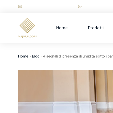
Vai
sales@majorwooden.com
+86 1518974712
al
contenuto
Home
Prodotti
Home
»
Blog
»
4 segnali di presenza di umidità sotto i par