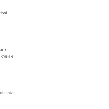
zioni
aria.
 d’aria e
intensiva.