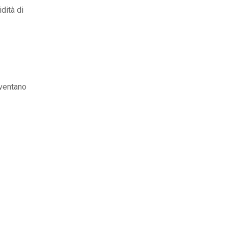
dità di
iventano