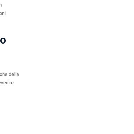
n
oni
no
one della
evenire