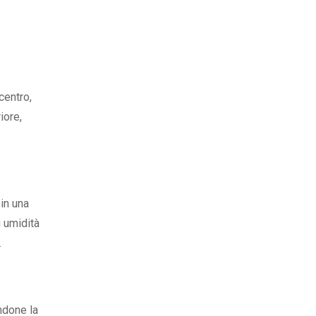
centro,
iore,
 in una
ù umidità
.
ndone la