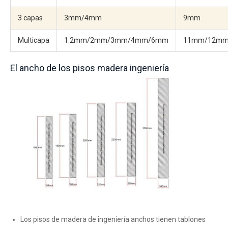
3 capas
3mm/4mm
9mm
Multicapa
1.2mm/2mm/3mm/4mm/6mm
11mm/12m
El ancho de los pisos madera ingeniería
Los pisos de madera de ingeniería anchos tienen tablones