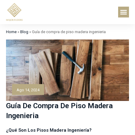
Ir
Contacta con no
Me
al
contenido
Home
»
Blog
»
Guía de compra de piso madera ingenieria
Ago 14, 2024
Guía De Compra De Piso Madera
Ingenieria
¿Qué Son Los Pisos Madera Ingeniería?