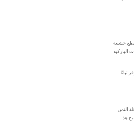
قطع خشبية
 الباركيه
ثباتًا
ة الثمن
ح هذا