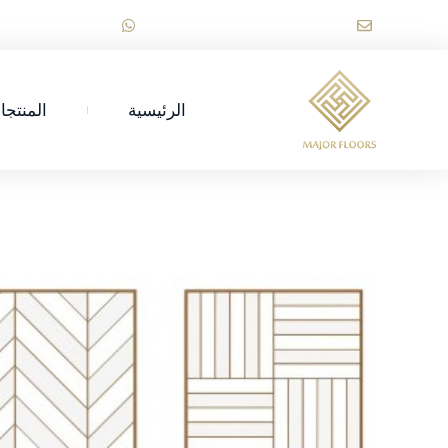
خطي
+86 15189747123
sales@majorwooden.com
لى
لمحتوى
الرئيسية
المنتجا