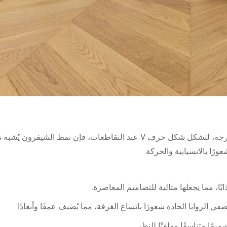
باستثناءٍ واحدٍ مهم، وهو أن القطع الفردية تُقطع بزاوية 45 درجة، لتشكل شكل حرف V عند التقاطعات، فإن نمط
ا، مما يجعلها مثالية للتصاميم المعاصرة.
ي الزوايا الحادة شعورًا باتساع الغرفة، مما يُضيف عمقًا وأبعادًا.
ًا متناسقًا وملفتًا للنظر.