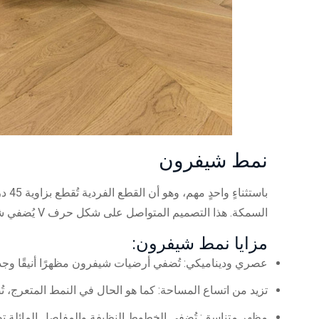
نمط شيفرون
السمكة. هذا التصميم المتواصل على شكل حرف V يُضفي شعورًا بالانسيابية والحركة.
مزايا نمط شيفرون:
عصري وديناميكي: تُضفي أرضيات شيفرون مظهرًا أنيقًا وجذابً
تزيد من اتساع المساحة: كما هو الحال في النمط المتعرج، تُضف
مظهر متناسق: تُضفي الخطوط النظيفة والمفاصل المائلة تصميم