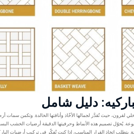
باركيه: دليل شامل
لي لقرون، حيث تُقدَّر لجمالها الأخّاذ وأناقتها الخالدة. وتكمن سمات أ
وعة. يُحوّل تصميم هذه الأنماط وحرفيتها الدقيقة أرضيات الخشب البس
ة. يتطلب اتخاذ القرار المناسب، إذا كنت تُفكّر في تركيب أرضيات البار