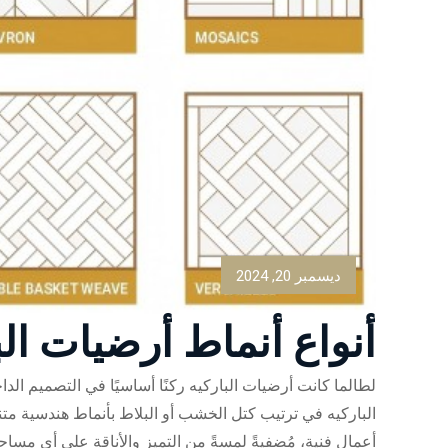
ديسمبر 20, 2024
أنواع أنماط أرضيات ال
لطالما كانت أرضيات الباركيه ركنًا أساسيًا في التصميم الداخ
الباركيه في ترتيب كتل الخشب أو البلاط بأنماط هندسية متن
أعمال فنية، مُضفيةً لمسةً من التميز والأناقة على أي مساح