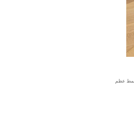
 الشيفرون يُشبه نمط عظم