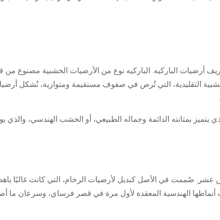
عريف أرضيات الباركيه. الباركيه نوع من الأرضيات الخشبية مصنوع من 
بية التقليدية، التي تُرص في صفوف مستقيمة ومتوازية، تُشكل أرضيات
يتميز بمتانته الدائمة وجماله الطبيعي، أو الخشب الهندسي، والذي يوفر 
عشر. صُممت في الأصل كبديل لأرضيات الرخام، التي كانت غالبًا باهظ
ت أنماطها الهندسية المعقدة لأول مرة في قصر فرساي، وسرعان ما أصب