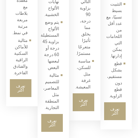
معقدة
التالي
نهايات
التثبيت
مع
بزاوية
الألواح
بسيط
بلاطات
90
الخشبية.
نسبيًا، مع
مربعة
درجة،
يتم وضع
عدد أقل
مرتبة
مما
الألواح
من
في نمط.
يخلق
المستطيلة
اللحامات
تأثيرًا
مثالية
بزاوية 45
التي
متعرجًا
للأماكن
درجة أو
يمكن
مستمرًا.
السكنية
60 درجة
إدارتها.
الراقية
مناسبة
لبعضها
قطع
والفنادق
للسكن،
البعض.
بشكل
الفاخرة.
مثل
مثالية
مستقيم،
غرفة
للتصميم
دون
تعرف
المعيشة.
المعاصر،
قطع
أكثر
مثل
الزاوية.
تعرف
المنطقة
أكثر
التجارية.
تعرف
أكثر
تعرف
أكثر