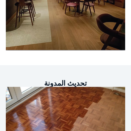
مللي متر (متوازي الأضلاع)
أرضية خشبية
المساحة: 300م2
اختر: أرضيات خشبية مصممة من خشب الجوز الأمريكي بثلاث
طبقات
الحجم: 1900*190*14/3 مللي متر
تحديث المدونة