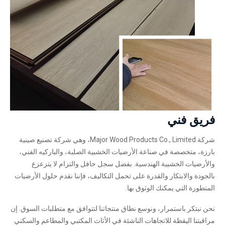
فريق فني
شركة Major Wood Products Co., Limited، وهي شركة تصنيع صينية
بارزة، متخصصة في صناعة الأرضيات الخشبية الصلبة، والباركيه الفني،
والأرضيات الخشبية الهندسية. بفضل سجل حافل والتزام لا يتزعزع
بالجودة والابتكار والقدرة على تحمل التكاليف، فإننا نقدم حلول الأرضيات
المتطورة التي يمكنك الوثوق بها.
نحن نبتكر باستمرار، ونوسع نطاق منتجاتنا لتتوافق مع متطلبات السوق. إن
مراقبتنا اليقظة للاتجاهات الناشئة في الأثاث المكتبي والمطاعم والسكني