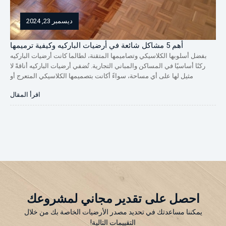
ديسمبر 23, 2024
أهم 5 مشاكل شائعة في أرضيات الباركيه وكيفية ترميمها
بفضل أسلوبها الكلاسيكي وتصاميمها المتقنة، لطالما كانت أرضيات الباركيه
لط
ركنًا أساسيًا في المساكن والمباني التجارية. تُضفي أرضيات الباركيه أناقةً لا
تُق
مثيل لها على أي مساحة، سواءً أكانت بتصميمها الكلاسيكي المتعرج أو
المزخرف. لكن هذه الأرضيات الجميلة قد تتآكل بمرور الوقت، مما يُسبب بعض
وحر
اقرأ المقال
المشاكل المتكررة. ولحسن الحظ، يُمكن حل العديد من هذه المشاكل باتباع
النهج […]
احصل على تقدير مجاني لمشروعك
يمكننا مساعدتك في تحديد مصدر الأرضيات الخاصة بك من خلال
التقييمات التالية!