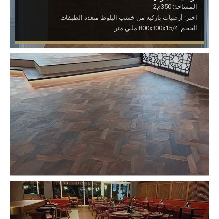
المساحة: 350م2
اختر: أرضيات باركيه من خشب البلوط متعدد الطبقات
الحجم: 800x800x15/4 مللي متر
ارضيات خشبيه باركيه
المساحة: 200م2
اختر: أرضيات باركيه من خشب البلوط السداسي متعدد الطبقات
الحجم: 305.24×352.5×15/3 مللي متر (مسدس) 247.8x125x15/3