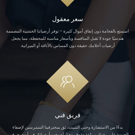
سعر معقول
استمتع بالفخامة دون إنفاق أموال كثيرة – توفر أرضياتنا الخشبية المصممة
هندسيًا جودة لا تقبل المنافسة وبأسعار مناسبة للمحفظة، مما يجعل
أرضيات أحلامك حقيقة دون المساس بالأناقة أو الميزانية.
فريق فني
بدءًا من الاستشارة وحتى التثبيت، ثق بمحترفينا المتمرسين لإضفاء
الحيوية على رؤيتك ببراعة وذوق. معنا، أصبحت أرضياتك في أيدي حرفيين