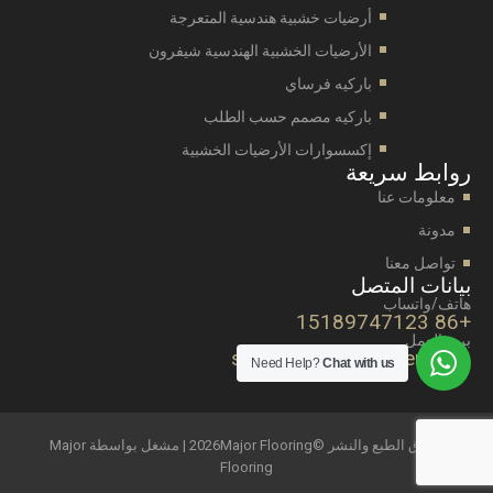
أرضيات خشبية هندسية المتعرجة
الأرضيات الخشبية الهندسية شيفرون
باركيه فرساي
باركيه مصمم حسب الطلب
إكسسوارات الأرضيات الخشبية
روابط سريعة
معلومات عنا
مدونة
تواصل معنا
بيانات المتصل
هاتف/واتساب
+86 15189747123
بريد العمل
sales@majorwooden.com
Need Help?
Chat with us
حقوق الطبع والنشر ©2026Major Flooring | مشغل بواسطة Major
Flooring