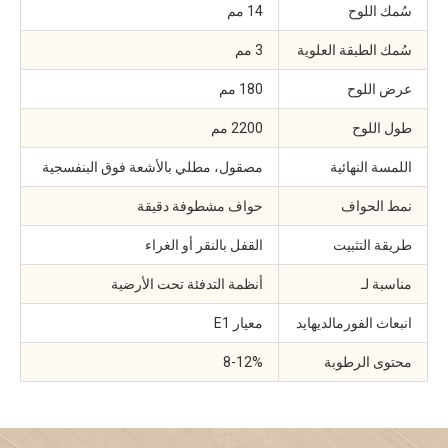
سُمك اللوح
14 مم
سُمك الطبقة العلوية
3 مم
عرض اللوح
180 مم
طول اللوح
2200 مم
اللمسة النهائية
مصقول، مطلي بالأشعة فوق البنفسجية
نمط الحواف
حواف مشطوفة دقيقة
طريقة التثبيت
القفل بالنقر أو الغراء
مناسبة لـ
أنظمة التدفئة تحت الأرضية
انبعاث الفورمالديهايد
معيار E1
محتوى الرطوبة
8-12%